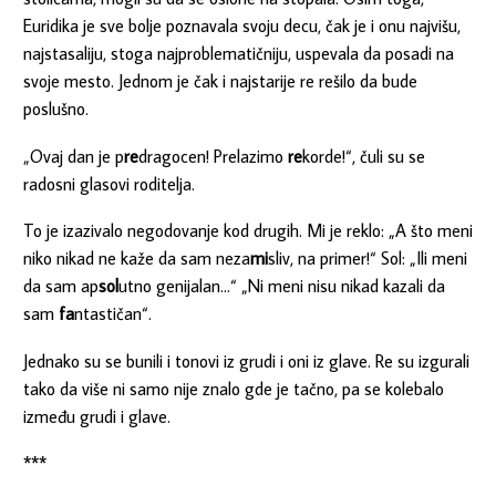
Euridika je sve bolje poznavala svoju decu, čak je i onu najvišu,
najstasaliju, stoga najproblematičniju, uspevala da posadi na
svoje mesto. Jednom je čak i najstarije re rešilo da bude
poslušno.
„Ovaj dan je p
re
dragocen! Prelazimo
re
korde!“, čuli su se
radosni glasovi roditelja.
To je izazivalo negodovanje kod drugih. Mi je reklo: „A što meni
niko nikad ne kaže da sam neza
mi
sliv, na primer!“ Sol: „Ili meni
da sam ap
sol
utno genijalan…“ „Ni meni nisu nikad kazali da
sam
fa
ntastičan“.
Jednako su se bunili i tonovi iz grudi i oni iz glave. Re su izgurali
tako da više ni samo nije znalo gde je tačno, pa se kolebalo
između grudi i glave.
***