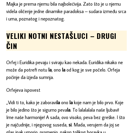
Majka je prema njemu bila najbolećivija. Zato što je u njemu
videla oličenje jedne dinamike paradoksa – sudara između srca
i uma, poznatog i nepoznatog.
VELIKI NOTNI NESTAŠLUCI – DRUGI
ČIN
Orfej i Euridika pevaju i sviraju kao nekada. Euridika nikako ne
može da potrefi notu
la
, ono
la
od kog je sve počelo. Orfeja
počinje da izjeda sumnja.
Orfejeva ispovest
„Vidi ti to, kako je zaboravi
la
ono
la
koje nam je bilo prvo. Koje
je bilo jedino što je sigurno peva
la
. To lalalalala naše ljubavi!
Ime naše harmonije! A sada, ovo visoko, peva bez greške. I što
je najčudnije, i njegovog suseda,
si
. Mada, verujem da joj se
glas ipak umorio, promenio, nakon tolikog boravka u