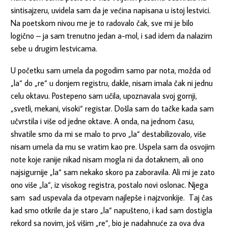
sintisajzeru, uvidela sam da je većina napisana u istoj lestvici.
Na poetskom nivou me je to radovalo čak, sve mi je bilo
logično – ja sam trenutno jedan a-mol, i sad idem da nalazim
sebe u drugim lestvicama.
U početku sam umela da pogodim samo par nota, možda od
„la“ do „re“ u donjem registru, dakle, nisam imala čak ni jednu
celu oktavu. Postepeno sam učila, upoznavala svoj gornji,
„svetli, mekani, visoki“ registar. Došla sam do tačke kada sam
učvrstila i više od jedne oktave. A onda, na jednom času,
shvatile smo da mi se malo to prvo „la“ destabilizovalo, više
nisam umela da mu se vratim kao pre. Uspela sam da osvojim
note koje ranije nikad nisam mogla ni da dotaknem, ali ono
najsigurnije „la“ sam nekako skoro pa zaboravila. Ali mi je zato
ono više „la“, iz visokog registra, postalo novi oslonac. Njega
sam sad uspevala da otpevam najlepše i najzvonkije. Taj čas
kad smo otkrile da je staro „la“ napušteno, i kad sam dostigla
rekord sa novim, još višim „re“, bio je nadahnuće za ova dva