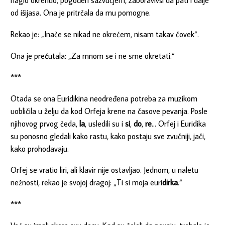
naglo okrenuo, pogođen sazvučjem, zaboravivši da pati i dalje
od išijasa. Ona je pritrčala da mu pomogne.
Rekao je: „Inače se nikad ne okrećem, nisam takav čovek“.
Ona je prećutala: „Za mnom se i ne sme okretati.“
***
Otada se ona Euridikina neodređena potreba za muzikom
uobličila u želju da kod Orfeja krene na časove pevanja. Posle
njihovog prvog čeda,
la
, usledili su i
si
,
do
,
re
… Orfej i Euridika
su ponosno gledali kako rastu, kako postaju sve zvučniji, jači,
kako prohodavaju.
Orfej se vratio liri, ali klavir nije ostavljao. Jednom, u naletu
nežnosti, rekao je svojoj dragoj: „Ti si moja euri
dirka
.“
***