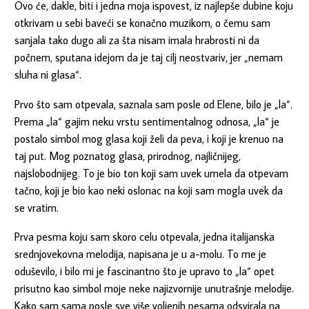
Ovo će, dakle, biti i jedna moja ispovest, iz najlepše dubine koju
otkrivam u sebi baveći se konačno muzikom, o čemu sam
sanjala tako dugo ali za šta nisam imala hrabrosti ni da
počnem, sputana idejom da je taj cilj neostvariv, jer „nemam
sluha ni glasa“.
Prvo što sam otpevala, saznala sam posle od Elene, bilo je „la“.
Prema „la“ gajim neku vrstu sentimentalnog odnosa, „la“ je
postalo simbol mog glasa koji želi da peva, i koji je krenuo na
taj put. Mog poznatog glasa, prirodnog, najličnijeg,
najslobodnijeg. To je bio ton koji sam uvek umela da otpevam
tačno, koji je bio kao neki oslonac na koji sam mogla uvek da
se vratim.
Prva pesma koju sam skoro celu otpevala, jedna italijanska
srednjovekovna melodija, napisana je u a-molu. To me je
oduševilo, i bilo mi je fascinantno što je upravo to „la“ opet
prisutno kao simbol moje neke najizvornije unutrašnje melodije.
Kako sam sama posle sve više voljenih pesama odsvirala na