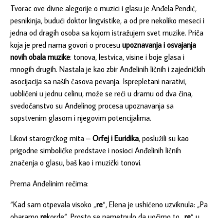
Tvorac ove divne alegorije o muzici i glasu je Anđela Pendić,
pesnikinja, budući doktor lingvistike, a od pre nekoliko meseci i
jedna od dragih osoba sa kojom istražujem svet muzike. Priča
koja je pred nama govori o procesu
upoznavanja i osvajanja
novih obala muzike
: tonova, lestvica, visine i boje glasa i
mnogih drugih. Nastala je kao zbir Anđelinih ličnih i zajedničkih
asocijacija sa naših časova pevanja. Isprepletani narativi,
uobličeni u jednu celinu, može se reći u dramu od dva čina,
svedočanstvo su Anđelinog procesa upoznavanja sa
sopstvenim glasom i njegovim potencijalima.
Likovi starogrčkog mita –
Orfej i Euridika
, poslužili su kao
prigodne simboličke predstave i nosioci Anđelinih ličnih
značenja o glasu, baš kao i muzički tonovi.
Prema Anđelinim rečima:
“Kad sam otpevala visoko „
re
“, Elena je ushićeno uzviknula: „Pa
obaramo
re
korde“. Prosto se nametnulo da uočimo to „
re
“ u