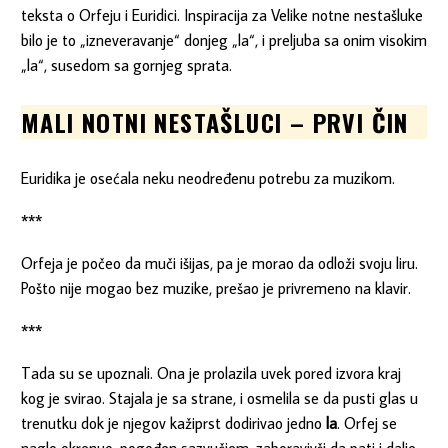
teksta o Orfeju i Euridici. Inspiracija za Velike notne nestašluke
bilo je to „izneveravanje“ donjeg „la“, i preljuba sa onim visokim
„la“, susedom sa gornjeg sprata.
MALI NOTNI NESTAŠLUCI – PRVI ČIN
Euridika je osećala neku neodređenu potrebu za muzikom.
***
Orfeja je počeo da muči išijas, pa je morao da odloži svoju liru.
Pošto nije mogao bez muzike, prešao je privremeno na klavir.
***
Tada su se upoznali. Ona je prolazila uvek pored izvora kraj
kog je svirao. Stajala je sa strane, i osmelila se da pusti glas u
trenutku dok je njegov kažiprst dodirivao jedno
la
. Orfej se