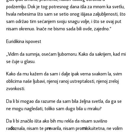
podzemlju. Dok je tog potresnog dana išla za mnom ka svetlu,
hvala nebesima što sam se setio onog išijasa zaljubljenosti, što
sam održao tim sećanjem svoju snagu volje, i što se ovaj put
nisam okrenuo. Inače ne bismo sada bili ovde, zajedno.“
Euridikina ispovest
„Vidim da sumnja, osećam ljubomoru. Kako da sakrijem, kad mi
se čuje u glasu.
Kako da mu kažem da sam i dalje ipak verna svakom la, svim
oblicima naše ljubavi, njenoj ranoj ustreptalosti, njenoj zreloj
zvonkosti.
Da li bi mogao da razume da sam bila željna svetla, da ga se
ne mogu nagledati, toliko sam dugo bila u mraku?
Da li bi značilo išta ako bih mu rekla da nisam suvišno
ra
do
znala, nisam te p
re
varila, nisam pro
mi
skuitetna, ne volim