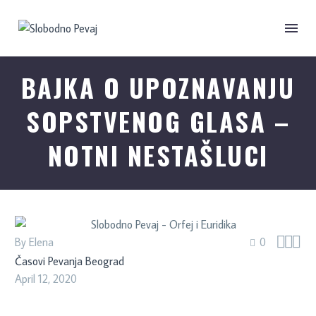
BAJKA O UPOZNAVANJU
SOPSTVENOG GLASA –
NOTNI NESTAŠLUCI



By Elena
0
Časovi Pevanja Beograd
April 12, 2020