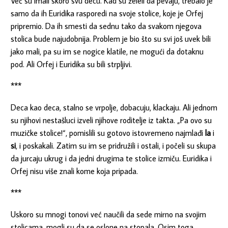
Već su imali skoro svu decu. Kad su želeli da pevaju, trebalo je
samo da ih Euridika rasporedi na svoje stolice, koje je Orfej
pripremio. Da ih smesti da sednu tako da svakom njegova
stolica bude najudobnija. Problem je bio što su svi još uvek bili
jako mali, pa su im se nogice klatile, ne mogući da dotaknu
pod. Ali Orfej i Euridika su bili strpljivi.
***
Deca kao deca, stalno se vrpolje, dobacuju, klackaju. Ali jednom
su njihovi nestašluci izveli njihove roditelje iz takta. „Pa ovo su
muzičke stolice!“, pomislili su gotovo istovremeno najmlađi
la
i
si
, i poskakali. Zatim su im se pridružili i ostali, i počeli su skupa
da jurcaju ukrug i da jedni drugima te stolice izmiču. Euridika i
Orfej nisu više znali kome koja pripada.
***
Uskoro su mnogi tonovi već naučili da sede mirno na svojim
stolicama, mogli su da se oslone na stopala. Osim toga,