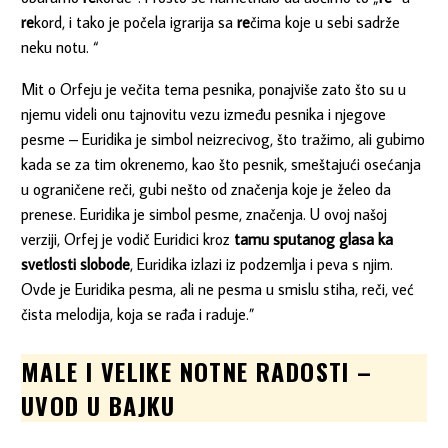
re
kord, i tako je počela igrarija sa
re
čima koje u sebi sadrže
neku notu. “
Mit o Orfeju je večita tema pesnika, ponajviše zato što su u
njemu videli onu tajnovitu vezu između pesnika i njegove
pesme – Euridika je simbol neizrecivog, što tražimo, ali gubimo
kada se za tim okrenemo, kao što pesnik, smeštajući osećanja
u ograničene reči, gubi nešto od značenja koje je želeo da
prenese. Euridika je simbol pesme, značenja. U ovoj našoj
verziji, Orfej je vodič Euridici kroz
tamu sputanog glasa ka
svetlosti slobode
, Euridika izlazi iz podzemlja i peva s njim.
Ovde je Euridika pesma, ali ne pesma u smislu stiha, reči, već
čista melodija, koja se rađa i raduje.”
MALE I VELIKE NOTNE RADOSTI –
UVOD U BAJKU