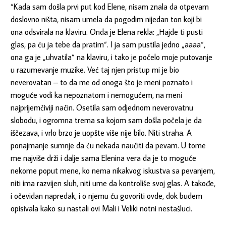
“Kada sam došla prvi put kod Elene, nisam znala da otpevam
doslovno ništa, nisam umela da pogodim nijedan ton koji bi
ona odsvirala na klaviru. Onda je Elena rekla: „Hajde ti pusti
glas, pa ću ja tebe da pratim“. I ja sam pustila jedno „aaaa“,
ona ga je „uhvatila“ na klaviru, i tako je počelo moje putovanje
u razumevanje muzike. Već taj njen pristup mi je bio
neverovatan – to da me od onoga što je meni poznato i
moguće vodi ka nepoznatom i nemogućem, na meni
najprijemčiviji način. Osetila sam odjednom neverovatnu
slobodu, i ogromna trema sa kojom sam došla počela je da
iščezava, i vrlo brzo je uopšte više nije bilo. Niti straha. A
ponajmanje sumnje da ću nekada naučiti da pevam. U tome
me najviše drži i dalje sama Elenina vera da je to moguće
nekome poput mene, ko nema nikakvog iskustva sa pevanjem,
niti ima razvijen sluh, niti ume da kontroliše svoj glas. A takođe,
i očevidan napredak, i o njemu ću govoriti ovde, dok budem
opisivala kako su nastali ovi Mali i Veliki notni nestašluci.