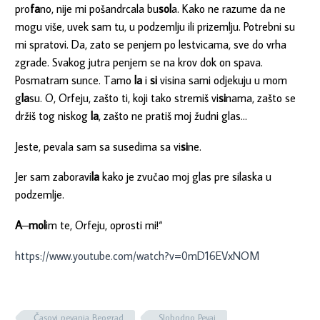
pro
fa
no, nije mi pošandrcala bu
sol
a. Kako ne razume da ne
mogu više, uvek sam tu, u podzemlju ili prizemlju. Potrebni su
mi spratovi. Da, zato se penjem po lestvicama, sve do vrha
zgrade. Svakog jutra penjem se na krov dok on spava.
Posmatram sunce. Tamo
la
i
si
visina sami odjekuju u mom
g
la
su. O, Orfeju, zašto ti, koji tako stremiš vi
si
nama, zašto se
držiš tog niskog
la
, zašto ne pratiš moj žudni glas…
Jeste, pevala sam sa susedima sa vi
si
ne.
Jer sam zaboravi
la
kako je zvučao moj glas pre silaska u
podzemlje.
A
–
mol
im te, Orfeju, oprosti mi!“
https://www.youtube.com/watch?v=0mD16EVxNOM
Časovi pevanja Beograd
Slobodno Pevaj