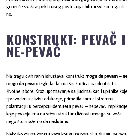
generiše svaki aspekt našeg postojanja, bili mi svesni toga ili
ne.
KONSTRUKT: PEVAČ I
NE-PEVAČ
Na tragu ovih ranih iskustava, konstrukt
mogu da pevam – ne
mogu da pevam
izgleda da ima širok uticaj na identitet i
životne izbore. Kroz upoznavanje sa ljudima, kao i upitnike koje
sprovodim u okviru edukacije, primetila sam ekstremnu
polarizaciju u percepciji identiteta pevač – nepevač. Implikacije
koje pevanje ima na sržnu strukturu ličnosti mnogo su veće
nego što možemo da naslutimo.
Nekoliko grupa konstrukata koji su se pojavili u slučaju pevača