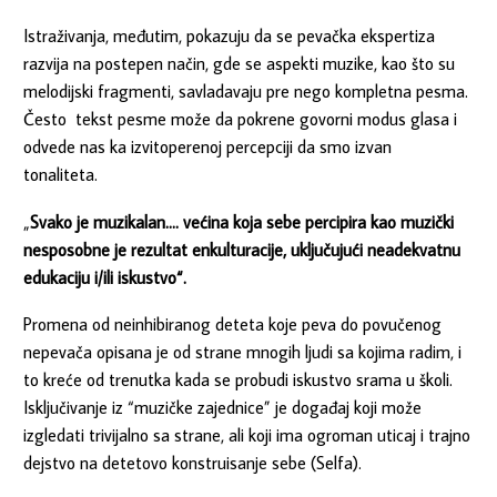
Istraživanja, međutim, pokazuju da se pevačka ekspertiza
razvija na postepen način, gde se aspekti muzike, kao što su
melodijski fragmenti, savladavaju pre nego kompletna pesma.
Često tekst pesme može da pokrene govorni modus glasa i
odvede nas ka izvitoperenoj percepciji da smo izvan
tonaliteta.
„
Svako je muzikalan…. većina koja sebe percipira kao muzički
nesposobne je rezultat enkulturacije, uključujući neadekvatnu
edukaciju i/ili iskustvo“.
Promena od neinhibiranog deteta koje peva do povučenog
nepevača opisana je od strane mnogih ljudi sa kojima radim, i
to kreće od trenutka kada se probudi iskustvo srama u školi.
Isključivanje iz “muzičke zajednice” je događaj koji može
izgledati trivijalno sa strane, ali koji ima ogroman uticaj i trajno
dejstvo na detetovo konstruisanje sebe (Selfa).