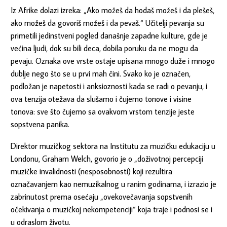
Iz Afrike dolazi izreka: „Ako možeš da hodaš možeš i da plešeš,
ako možeš da govoriš možeš i da pevaš.“ Učitelji pevanja su
primetili jedinstveni pogled današnje zapadne kulture, gde je
većina ljudi, dok su bili deca, dobila poruku da ne mogu da
pevaju. Oznaka ove vrste ostaje upisana mnogo duže i mnogo
dublje nego što se u prvi mah čini. Svako ko je označen,
podložan je napetosti i anksioznosti kada se radi o pevanju, i
ova tenzija otežava da slušamo i čujemo tonove i visine
tonova: sve što čujemo sa ovakvom vrstom tenzije jeste
sopstvena panika.
Direktor muzičkog sektora na Institutu za muzičku edukaciju u
Londonu, Graham Welch, govorio je o „doživotnoj percepciji
muzičke invalidnosti (nesposobnosti) koji rezultira
označavanjem kao nemuzikalnog u ranim godinama, i izrazio je
zabrinutost prema osećaju „ovekovečavanja sopstvenih
očekivanja o muzičkoj nekompetenciji“ koja traje i podnosi se i
u odraslom životu.