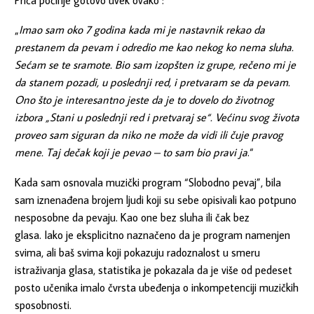
„
Imao sam oko 7 godina kada mi je nastavnik rekao da
prestanem da pevam i odredio me kao nekog ko nema sluha.
Sećam se te sramote. Bio sam izopšten iz grupe, rečeno mi je
da stanem pozadi, u poslednji red, i pretvaram se da pevam.
Ono što je interesantno jeste da je to dovelo do životnog
izbora „Stani u poslednji red i pretvaraj se“. Većinu svog života
proveo sam siguran da niko ne može da vidi ili čuje pravog
mene. Taj dečak koji je pevao – to sam bio pravi ja
.“
Kada sam osnovala muzički program “Slobodno pevaj”, bila
sam iznenađena brojem ljudi koji su sebe opisivali kao potpuno
nesposobne da pevaju. Kao one bez sluha ili čak bez
glasa. Iako je eksplicitno naznačeno da je program namenjen
svima, ali baš svima koji pokazuju radoznalost u smeru
istraživanja glasa, statistika je pokazala da je više od pedeset
posto učenika imalo čvrsta ubeđenja o inkompetenciji muzičkih
sposobnosti.