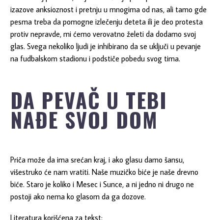
izazove anksioznost i pretnju u mnogima od nas, ali tamo gde
pesma treba da pomogne izlečenju deteta ili je deo protesta
protiv nepravde, mi ćemo verovatno želeti da dodamo svoj
glas. Svega nekoliko ljudi je inhibirano da se uključi u pevanje
na fudbalskom stadionu i podstiče pobedu svog tima.
DA PEVAČ U TEBI
NAĐE SVOJ DOM
Priča može da ima srećan kraj, i ako glasu damo šansu,
višestruko će nam vratiti. Naše muzičko biće je naše drevno
biće. Staro je koliko i Mesec i Sunce, a ni jedno ni drugo ne
postoji ako nema ko glasom da ga dozove.
Literatura korišćena za tekst: