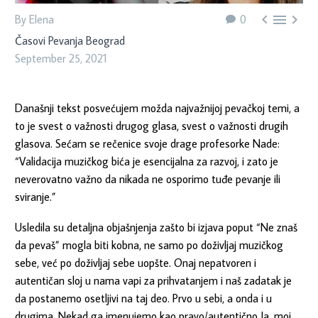



By Elena
0
Časovi Pevanja Beograd
September 25, 2021
Današnji tekst posvećujem možda najvažnijoj pevačkoj temi, a
to je svest o važnosti drugog glasa, svest o važnosti drugih
glasova. Sećam se rečenice svoje drage profesorke Nade:
“Validacija muzičkog bića je esencijalna za razvoj, i zato je
neverovatno važno da nikada ne osporimo tuđe pevanje ili
sviranje.”
Usledila su detaljna objašnjenja zašto bi izjava poput “Ne znaš
da pevaš” mogla biti kobna, ne samo po doživljaj muzičkog
sebe, već po doživljaj sebe uopšte. Onaj nepatvoren i
autentičan sloj u nama vapi za prihvatanjem i naš zadatak je
da postanemo osetljivi na taj deo. Prvo u sebi, a onda i u
drugima. Nekad ga imenujemo kao pravo/autentično Ja, moj