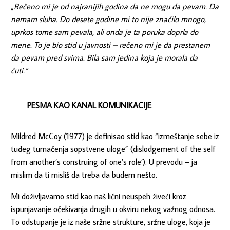
„
Rečeno mi je od najranijih godina da ne mogu da pevam. Da
nemam sluha. Do desete godine mi to nije značilo mnogo,
uprkos tome sam pevala, ali onda je ta poruka doprla do
mene. To je bio stid u javnosti – rečeno mi je da prestanem
da pevam pred svima. Bila sam jedina koja je morala da
ćuti.“
PESMA KAO KANAL KOMUNIKACIJE
Mildred McCoy (1977) je definisao stid kao “izmeštanje sebe iz
tuđeg tumačenja sopstvene uloge” (dislodgement of the self
from another’s construing of one’s role’). U prevodu – ja
mislim da ti misliš da treba da budem nešto.
Mi doživljavamo stid kao naš lični neuspeh živeći kroz
ispunjavanje očekivanja drugih u okviru nekog važnog odnosa.
To odstupanje je iz naše sržne strukture, sržne uloge, koja je