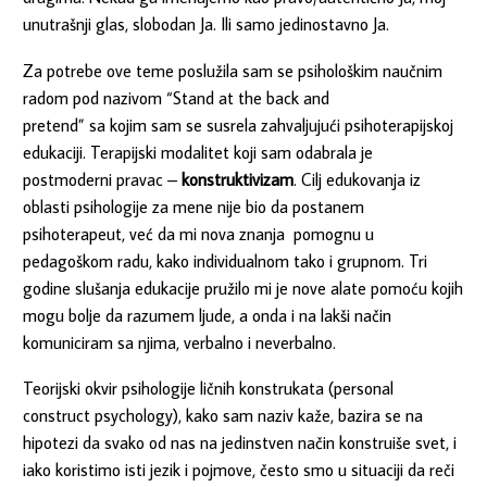
unutrašnji glas, slobodan Ja. Ili samo jedinostavno Ja.
Za potrebe ove teme poslužila sam se psihološkim naučnim
radom pod nazivom “Stand at the back and
pretend” sa kojim sam se susrela zahvaljujući psihoterapijskoj
edukaciji. Terapijski modalitet koji sam odabrala je
postmoderni pravac –
konstruktivizam
. Cilj edukovanja iz
oblasti psihologije za mene nije bio da postanem
psihoterapeut, već da mi nova znanja pomognu u
pedagoškom radu, kako individualnom tako i grupnom. Tri
godine slušanja edukacije pružilo mi je nove alate pomoću kojih
mogu bolje da razumem ljude, a onda i na lakši način
komuniciram sa njima, verbalno i neverbalno.
Teorijski okvir psihologije ličnih konstrukata (personal
construct psychology), kako sam naziv kaže, bazira se na
hipotezi da svako od nas na jedinstven način konstruiše svet, i
iako koristimo isti jezik i pojmove, često smo u situaciji da reči