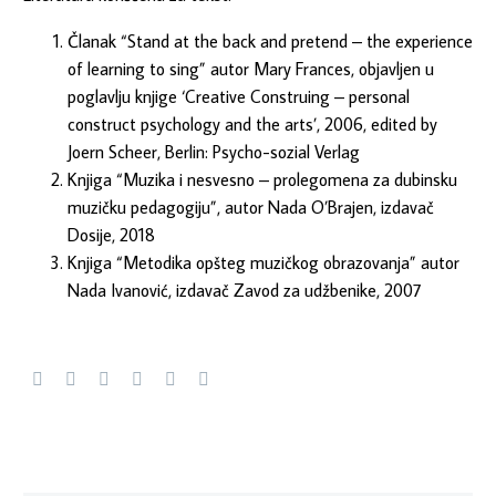
Članak “Stand at the back and pretend – the experience
of learning to sing” autor Mary Frances, objavljen u
poglavlju knjige ‘Creative Construing – personal
construct psychology and the arts’, 2006, edited by
Joern Scheer, Berlin: Psycho-sozial Verlag
Knjiga “Muzika i nesvesno – prolegomena za dubinsku
muzičku pedagogiju”, autor Nada O’Brajen, izdavač
Dosije, 2018
Knjiga “Metodika opšteg muzičkog obrazovanja” autor
Nada Ivanović, izdavač Zavod za udžbenike, 2007