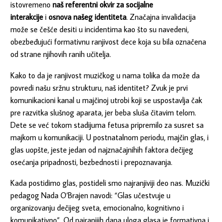
istovremeno
naš referentni okvir za socijalne
interakcije
i
osnova našeg identiteta
. Značajna invalidacija
može se češće desiti u incidentima kao što su navedeni,
obezbeđujući formativnu ranjivost dece koja su bila označena
od strane njihovih ranih učitelja.
Kako to da je ranjivost muzičkog u nama tolika da može da
povredi našu sržnu strukturu, naš identitet? Zvuk je prvi
komunikacioni kanal u majčinoj utrobi koji se uspostavlja čak
pre razvitka slušnog aparata, jer beba sluša čitavim telom.
Dete se već tokom stadijuma fetusa pripremilo za susret sa
majkom u komunikaciji. U postnatalnom periodu, majčin glas, i
glas uopšte, jeste jedan od najznačajnihih faktora dečijeg
osećanja pripadnosti, bezbednosti i prepoznavanja.
Kada postidimo glas, postideli smo najranjiviji deo nas. Muzički
pedagog Nada O’Brajen navodi: “Glas učestvuje u
organizovanju dečijeg sveta, emocionalno, kognitivno i
komunikativno”. Od najranijih dana uloga glasa je formativna i