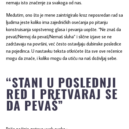
nemaju isto značenje za svakoga od nas.
Međutim, ono što je mene zaintrigiralo kroz neposredan rad sa
ljudima jeste koliko ima zajedničkih osećanja po pitanju
konstruisanja sopstvenog glasa i pevanja uopšte. “Ne znaš da
pevaš/Nemoj da pevaš/Nemaš sluha” i slične izjave se ne
zadržavaju na površini, već često ostavljaju dubinske posledice
na pojedinca. U nastavku teksta otkrićete šta sve ove rečenice
mogu da znače, i koliko mogu da utiču na naš doživljaj sebe.
“STANI U POSLEDNJI
RED I PRETVARAJ SE
DA PEVAŠ”
Priča počinje gotovo uvek ovako :