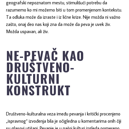
geografski nepoznatom mestu, stimulišući potrebu da
razumemo ko mi možemo biti u tom promenjenom kontekstu.
Ta odluka može da izraste i iz lične krize. Nije možda ni važno
zašto, onaj deo nas koji zna da može da peva je uvek živ.
Možda uspavan, ali živ.
N
E-PEVAČ KAO
DRUŠTVENO-
KULTURNI
KONSTRUKT
Društveno-kulturalna veza imeđu pevanja i kritički procenjeno
„ispravnog“ izvođenja bila je očigledna u komentarima onih čiji
su glasovi utišani. Pevanje je u našoj kulturi izgleda pomereno