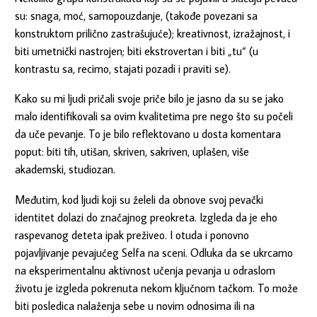
su: snaga, moć, samopouzdanje, (takođe povezani sa
konstruktom prilično zastrašujuće); kreativnost, izražajnost, i
biti umetnički nastrojen; biti ekstrovertan i biti „tu“ (u
kontrastu sa, recimo, stajati pozadi i praviti se).
Kako su mi ljudi pričali svoje priče bilo je jasno da su se jako
malo identifikovali sa ovim kvalitetima pre nego što su počeli
da uče pevanje. To je bilo reflektovano u dosta komentara
poput: biti tih, utišan, skriven, sakriven, uplašen, više
akademski, studiozan.
Međutim, kod ljudi koji su želeli da obnove svoj pevački
identitet dolazi do značajnog preokreta. Izgleda da je eho
raspevanog deteta ipak preživeo. I otuda i ponovno
pojavljivanje pevajućeg Selfa na sceni. Odluka da se ukrcamo
na eksperimentalnu aktivnost učenja pevanja u odraslom
životu je izgleda pokrenuta nekom ključnom tačkom. To može
biti posledica nalaženja sebe u novim odnosima ili na