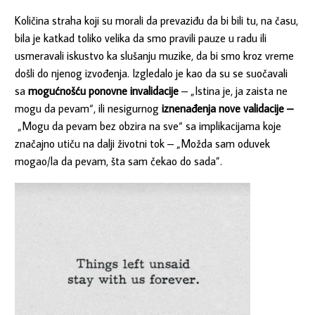
Količina straha koji su morali da prevaziđu da bi bili tu, na času,
bila je katkad toliko velika da smo pravili pauze u radu ili
usmeravali iskustvo ka slušanju muzike, da bi smo kroz vreme
došli do njenog izvođenja. Izgledalo je kao da su se suočavali
sa
mogućnošću ponovne invalidacije
– „Istina je, ja zaista ne
mogu da pevam“, ili nesigurnog
iznenađenja nove validacije –
„Mogu da pevam bez obzira na sve“ sa implikacijama koje
značajno utiču na dalji životni tok – „Možda sam oduvek
mogao/la da pevam, šta sam čekao do sada”.