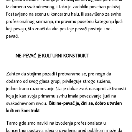
iz domena svakodnevnog, i tako je zadobilo poseban položaj.
Postavljeno na scenu u koncertnu halu, ili usavršeno za svrhe
profesionalnog snimanja, mi pravimo posebnu kategoriju ljudi
koji pevaju, što znači da ako postoje pevači postoje i ne-
pevači.
NE-PEVAČ JE KULTURNI KONSTRUKT
Zahtev da stojimo pozadi i pretvaramo se, pre nego da
dodamo od svog glasa grupi, privileguje strogo suženo,
jednostrano razumevanje šta je dobar zvuk nasuprot aktivnosti
koja je kao svoju primarnu svrhu imala povezivanje ljudi na
svakodnevnom nivou.
Biti ne-pevač je, čini se, dobro utvrđen
kulturni konstrukt
.
Tamo gde smo navikli na izvođenja profesionalaca u
koncertnoj postavci, ideja o izvođenju pred publikom može da