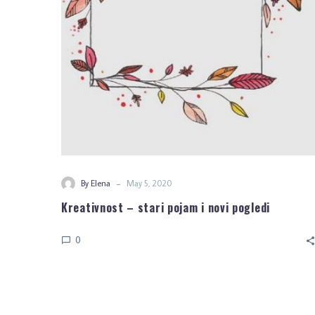
-
By Elena
May 5, 2020
Kreativnost – stari pojam i novi pogledi
0