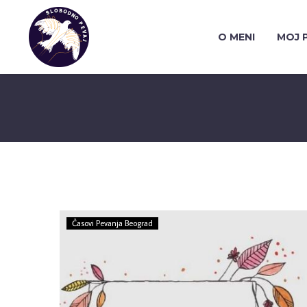
O MENI
MOJ P
Časovi Pevanja Beograd