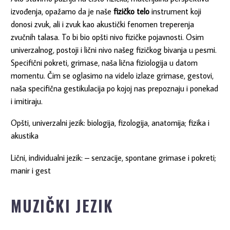
izvođenja, opažamo da je naše
fizičko telo
instrument koji
donosi zvuk, ali i zvuk kao akustički fenomen treperenja
zvučnih talasa. To bi bio opšti nivo fizičke pojavnosti. Osim
univerzalnog, postoji i lični nivo našeg fizičkog bivanja u pesmi.
Specifični pokreti, grimase, naša lična fiziologija u datom
momentu. Čim se oglasimo na videlo izlaze grimase, gestovi,
naša specifična gestikulacija po kojoj nas prepoznaju i ponekad
i imitiraju.
Opšti, univerzalni jezik: biologija, fizologija, anatomija; fizika i
akustika
Lični, individualni jezik: – senzacije, spontane grimase i pokreti;
manir i gest
MUZIČKI JEZIK