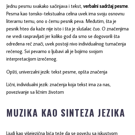
Jednu pesmu svakako sačinjava i tekst,
verbalni sadržaj pesme
.
Pesma kao tonsko-tekstualna celina uvek ima svoju osnovnu
literarnu temu, ono o čemu pesnik peva. Međutim, šta je
pesnik hteo da kaže nije isto i šta je slušalac čuo. O značenjima
ne vredi raspravljati jer koliko god da smo se dogovorili šta
određena reč znači, uvek postoji nivo individualnog tumačenja
rečenog. Svi pevamo o ljubavi ali je bojimo svojom
interpretacijom izrečenog.
Opšti, univerzalni jezik: tekst pesme, opšta značenja
Lični, individualni jezik: značenja koja tekst ima za nas,
povezivanje sa ličnim životom
MUZIKA KAO SINTEZA JEZIKA
Ljudi kao višejezična bića teže da se povežu sa iskustvom