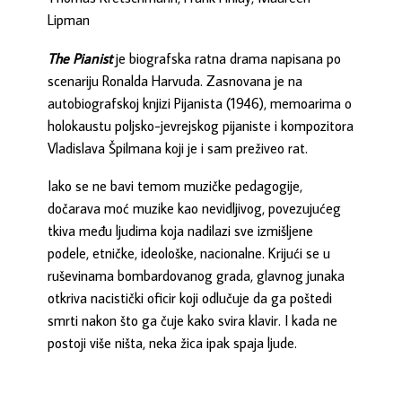
Lipman
The Pianist
je biografska ratna drama napisana po
scenariju Ronalda Harvuda. Zasnovana je na
autobiografskoj knjizi Pijanista (1946), memoarima o
holokaustu poljsko-jevrejskog pijaniste i kompozitora
Vladislava Špilmana koji je i sam preživeo rat.
Iako se ne bavi temom muzičke pedagogije,
dočarava moć muzike kao nevidljivog, povezujućeg
tkiva među ljudima koja nadilazi sve izmišljene
podele, etničke, ideološke, nacionalne. Krijući se u
ruševinama bombardovanog grada, glavnog junaka
otkriva nacistički oficir koji odlučuje da ga poštedi
smrti nakon što ga čuje kako svira klavir. I kada ne
postoji više ništa, neka žica ipak spaja ljude.