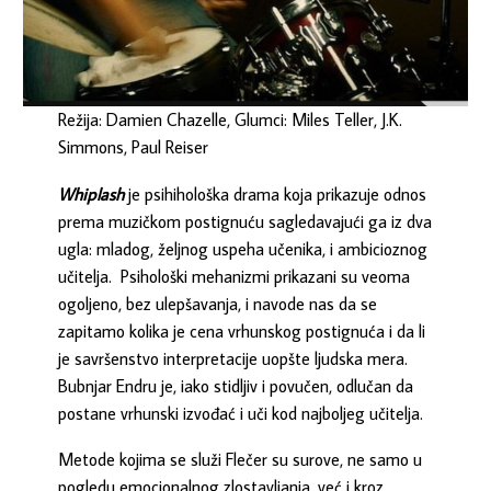
Režija: Damien Chazelle, Glumci: Miles Teller, J.K.
Simmons, Paul Reiser
Whiplash
je psihihološka drama koja prikazuje odnos
prema muzičkom postignuću sagledavajući ga iz dva
ugla: mladog, željnog uspeha učenika, i ambicioznog
učitelja. Psihološki mehanizmi prikazani su veoma
ogoljeno, bez ulepšavanja, i navode nas da se
zapitamo kolika je cena vrhunskog postignuća i da li
je savršenstvo interpretacije uopšte ljudska mera.
Bubnjar Endru je, iako stidljiv i povučen, odlučan da
postane vrhunski izvođać i uči kod najboljeg učitelja.
Metode kojima se služi Flečer su surove, ne samo u
pogledu emocionalnog zlostavljanja, već i kroz