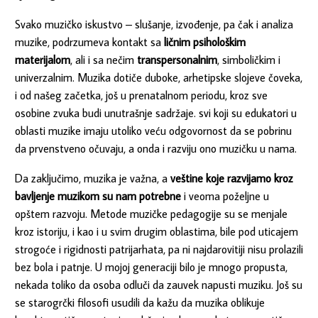
Svako muzičko iskustvo – slušanje, izvođenje, pa čak i analiza
muzike, podrzumeva kontakt sa
ličnim psihološkim
materijalom
, ali i sa nečim
transpersonalnim
, simboličkim i
univerzalnim. Muzika dotiče duboke, arhetipske slojeve čoveka,
i od našeg začetka, još u prenatalnom periodu, kroz sve
osobine zvuka budi unutrašnje sadržaje. svi koji su edukatori u
oblasti muzike imaju utoliko veću odgovornost da se pobrinu
da prvenstveno očuvaju, a onda i razviju ono muzičku u nama.
Da zaključimo, muzika je važna, a
veštine koje razvijamo kroz
bavljenje muzikom su nam potrebne
i veoma poželjne u
opštem razvoju. Metode muzičke pedagogije su se menjale
kroz istoriju, i kao i u svim drugim oblastima, bile pod uticajem
strogoće i rigidnosti patrijarhata, pa ni najdarovitiji nisu prolazili
bez bola i patnje. U mojoj generaciji bilo je mnogo propusta,
nekada toliko da osoba odluči da zauvek napusti muziku. Još su
se starogrčki filosofi usudili da kažu da muzika oblikuje