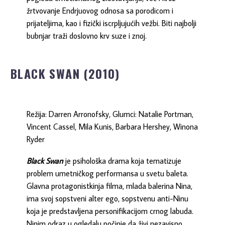
žrtvovanje Endrjuovog odnosa sa porodicom i
prijateljima, kao i fizički iscrpljujućih vežbi. Biti najbolji
bubnjar traži doslovno krv suze i znoj.
BLACK SWAN (2010)
Režija: Darren Arronofsky, Glumci: Natalie Portman,
Vincent Cassel, Mila Kunis, Barbara Hershey, Winona
Ryder
Black Swan
je psihološka drama koja tematizuje
problem umetničkog performansa u svetu baleta.
Glavna protagonistkinja filma, mlada balerina Nina,
ima svoj sopstveni alter ego, sopstvenu anti-Ninu
koja je predstavljena personifikacijom crnog labuda.
Ninim odraz u ogledalu počinje da živi nezavisno,