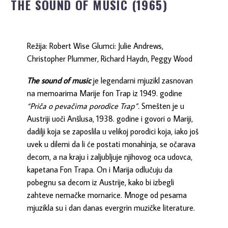
THE SOUND OF MUSIC (1965)
Režija: Robert Wise Glumci: Julie Andrews,
Christopher Plummer, Richard Haydn, Peggy Wood
The sound of music
je legendarni mjuzikl zasnovan
na memoarima Marije fon Trap iz 1949. godine
“Priča o pevačima porodice Trap”.
Smešten je u
Austriji uoči Anšlusa, 1938. godine i govori o Mariji,
dadilji koja se zaposlila u velikoj porodici koja, iako još
uvek u dilemi da li će postati monahinja, se očarava
decom, a na kraju i zaljubljuje njihovog oca udovca,
kapetana Fon Trapa. On i Marija odlučuju da
pobegnu sa decom iz Austrije, kako bi izbegli
zahteve nemačke mornarice. Mnoge od pesama
mjuzikla su i dan danas evergrin muzičke literature.