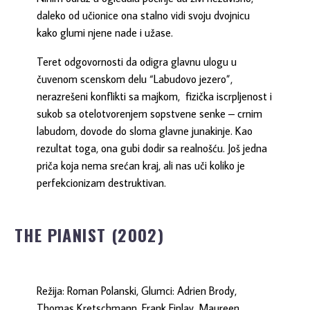
daleko od učionice ona stalno vidi svoju dvojnicu
kako glumi njene nade i užase.
Teret odgovornosti da odigra glavnu ulogu u
čuvenom scenskom delu “Labudovo jezero”,
nerazrešeni konflikti sa majkom, fizička iscrpljenost i
sukob sa otelotvorenjem sopstvene senke – crnim
labudom, dovode do sloma glavne junakinje. Kao
rezultat toga, ona gubi dodir sa realnošću. Još jedna
priča koja nema srećan kraj, ali nas uči koliko je
perfekcionizam destruktivan.
THE PIANIST (2002)
Režija: Roman Polanski, Glumci: Adrien Brody,
Thomas Kretschmann, Frank Finlay, Maureen