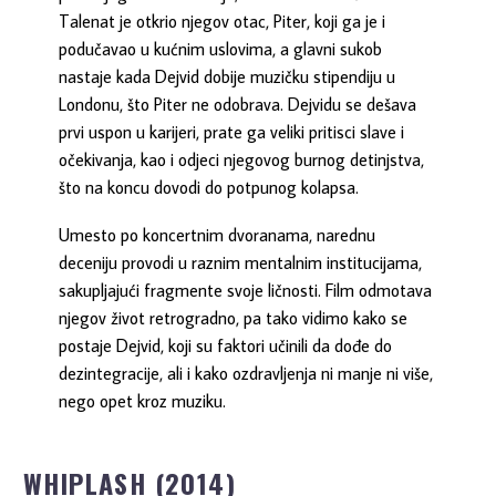
Talenat je otkrio njegov otac, Piter, koji ga je i
podučavao u kućnim uslovima, a glavni sukob
nastaje kada Dejvid dobije muzičku stipendiju u
Londonu, što Piter ne odobrava. Dejvidu se dešava
prvi uspon u karijeri, prate ga veliki pritisci slave i
očekivanja, kao i odjeci njegovog burnog detinjstva,
što na koncu dovodi do potpunog kolapsa.
Umesto po koncertnim dvoranama, narednu
deceniju provodi u raznim mentalnim institucijama,
sakupljajući fragmente svoje ličnosti. Film odmotava
njegov život retrogradno, pa tako vidimo kako se
postaje Dejvid, koji su faktori učinili da dođe do
dezintegracije, ali i kako ozdravljenja ni manje ni više,
nego opet kroz muziku.
WHIPLASH (2014)