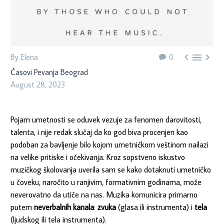



By Elena
0
Časovi Pevanja Beograd
August 28, 2023
Pojam umetnosti se oduvek vezuje za fenomen darovitosti,
talenta, i nije redak slučaj da ko god biva procenjen kao
podoban za bavljenje bilo kojom umetničkom veštinom nailazi
na velike pritiske i očekivanja. Kroz sopstveno iskustvo
muzičkog školovanja uverila sam se kako dotaknuti umetničko
u čoveku, naročito u ranjivim, formativnim godinama, može
neverovatno da utiče na nas. Muzika komunicira primarno
putem
neverbalnih kanala
:
zvuka
(glasa ili instrumenta) i
tela
(ljudskog ili tela instrumenta).