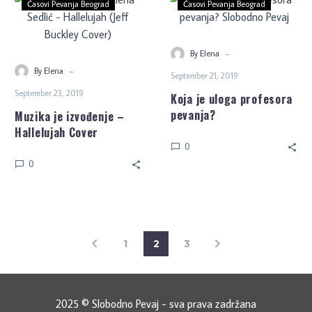
Časovi Pevanja Beograd
Časovi Pevanja Beograd
-
By Elena
-
By Elena
September 21, 2019
September 23, 2019
Koja je uloga profesora
pevanja?
Muzika je izvođenje –
Hallelujah Cover
0
0
1
2
3
2025 © Slobodno Pevaj - sva prava zadržana