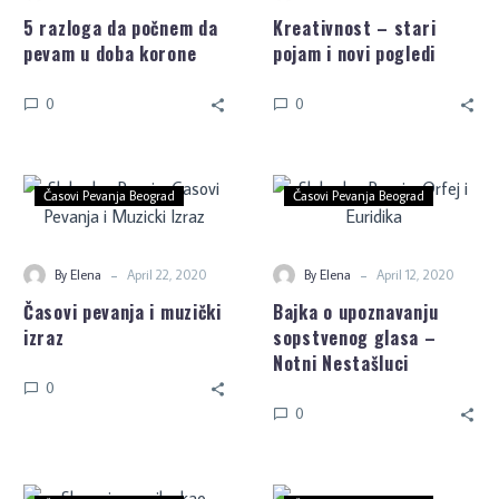
5 razloga da počnem da
Kreativnost – stari
pevam u doba korone
pojam i novi pogledi
0
0
Časovi Pevanja Beograd
Časovi Pevanja Beograd
-
-
By Elena
April 22, 2020
By Elena
April 12, 2020
Časovi pevanja i muzički
Bajka o upoznavanju
izraz
sopstvenog glasa –
Notni Nestašluci
0
0