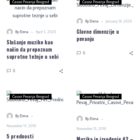
Časovi Pevanja Beograd
Časovi Pevanja Beograd
-
By Elena
January 14, 2020
Glavne dimenzije u
-
By Elena
April 5, 2020
pevanju
Slušanje muzike kao
način da prepoznam
0
suprotne težnje u sebi
0
Časovi Pevanja Beograd
Časovi Pevanja Beograd
-
By Elena
-
By Elena
November 17, 2019
November 13, 2019
5 prednosti
Muzika je izvođenje #2 –