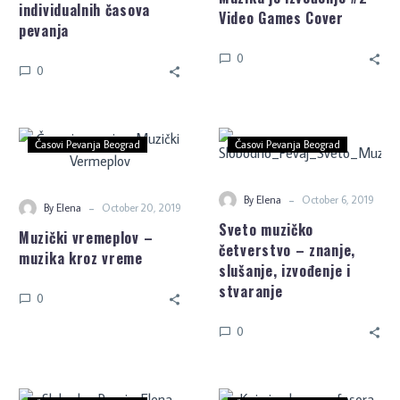
individualnih časova
Video Games Cover
pevanja
0
0
Časovi Pevanja Beograd
Časovi Pevanja Beograd
-
By Elena
October 6, 2019
-
By Elena
October 20, 2019
Sveto muzičko
Muzički vremeplov –
četverstvo – znanje,
muzika kroz vreme
slušanje, izvođenje i
stvaranje
0
0